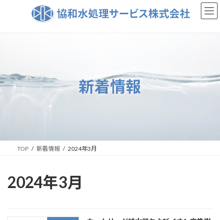
コ
ナ
ン
ビ
テ
ゲ
ン
ー
ツ
シ
へ
ョ
ス
ン
新着情報
キ
に
ッ
移
プ
動
TOP
新着情報
2024年3月
2024年3月